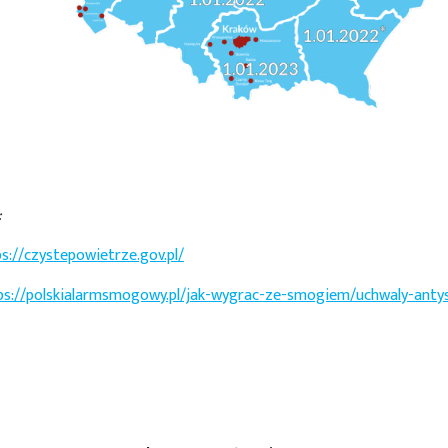
:
s://czystepowietrze.gov.pl/
ps://polskialarmsmogowy.pl/jak-wygrac-ze-smogiem/uchwaly-an