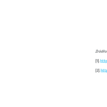
Źródło
[1].
http
[2].
htt