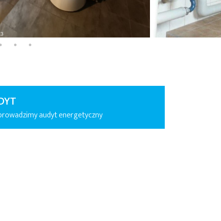
DYT
prowadzimy audyt energetyczny