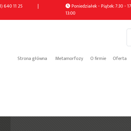
1) 640 11 25
|
Poniedziałek - Piątek: 7:30 - 17
13:00
Strona główna
Metamorfozy
O firmie
Oferta