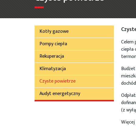
Czyst
Kotły gazowe
Celem 
Pompy ciepła
ciepła
Rekuperacja
termom
Klimatyzacja
Budżet 
mieszka
Czyste powietrze
dochód
Audyt energetyczny
Odpłat
dofina
(z wył
Więcej 