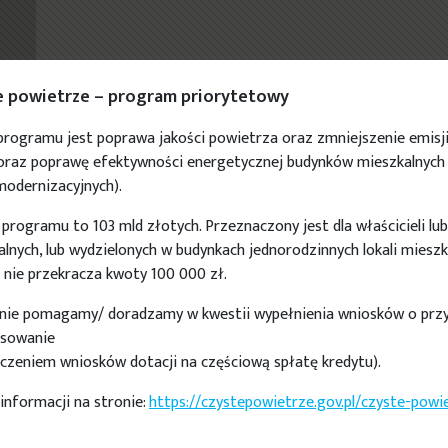
e powietrze – program priorytetowy
programu jest poprawa jakości powietrza oraz zmniejszenie emisj
 oraz poprawę efektywności energetycznej budynków mieszkalnych 
odernizacyjnych).
programu to 103 mld złotych. Przeznaczony jest dla właścicieli l
lnych, lub wydzielonych w budynkach jednorodzinnych lokali mieszk
 nie przekracza kwoty 100 000 zł.
nie pomagamy/ doradzamy w kwestii wypełnienia wniosków o przy
nsowanie
ączeniem wniosków dotacji na częściową spłatę kredytu).
informacji na stronie:
https://czystepowietrze.gov.pl/czyste-powi