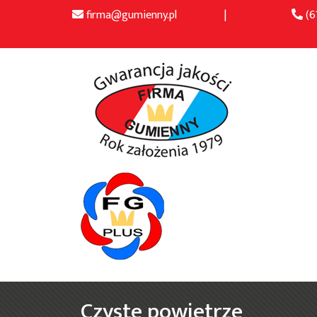
firma@gumienny.pl
|
(6
Czyste powietrze