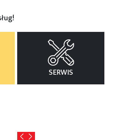
sług!
SERWIS